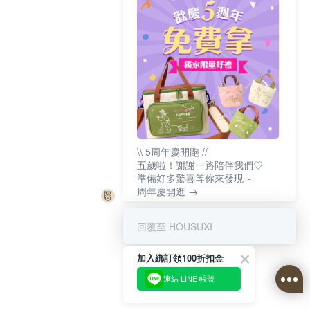
\\ 5周年慶開跑 //
五歲啦！謝謝一路陪伴我們♡
準備好多驚喜等你來發現～
周年慶開逛 →
回覆至 HOUSUXI
加入綁訂領100折扣金
連結 LINE 帳號