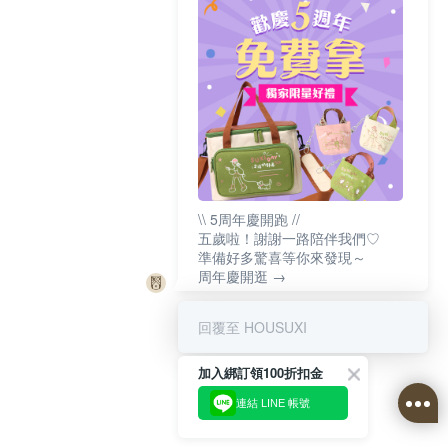
\\ 5周年慶開跑 //
五歲啦！謝謝一路陪伴我們♡
準備好多驚喜等你來發現～
周年慶開逛 →
回覆至 HOUSUXI
加入綁訂領100折扣金
連結 LINE 帳號