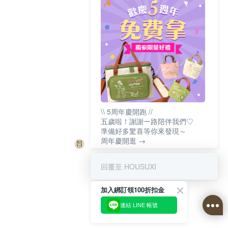
\\ 5周年慶開跑 //
五歲啦！謝謝一路陪伴我們♡
準備好多驚喜等你來發現～
周年慶開逛 →
回覆至 HOUSUXI
加入綁訂領100折扣金
連結 LINE 帳號