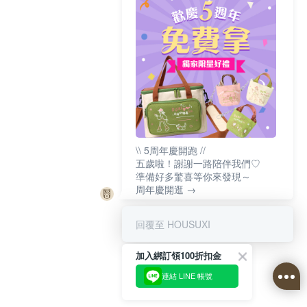
\\ 5周年慶開跑 //
五歲啦！謝謝一路陪伴我們♡
準備好多驚喜等你來發現～
周年慶開逛 →
回覆至 HOUSUXI
加入綁訂領100折扣金
連結 LINE 帳號