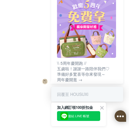
\\ 5周年慶開跑 //
五歲啦！謝謝一路陪伴我們♡
準備好多驚喜等你來發現～
周年慶開逛 →
回覆至 HOUSUXI
加入綁訂領100折扣金
連結 LINE 帳號