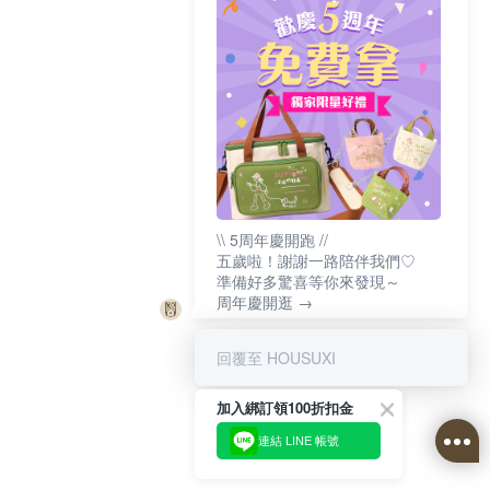
\\ 5周年慶開跑 //
五歲啦！謝謝一路陪伴我們♡
準備好多驚喜等你來發現～
周年慶開逛 →
回覆至 HOUSUXI
加入綁訂領100折扣金
連結 LINE 帳號