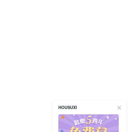
HOUSUXI