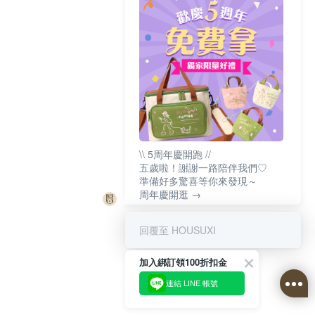
\\ 5周年慶開跑 //
五歲啦！謝謝一路陪伴我們♡
準備好多驚喜等你來發現～
周年慶開逛 →
回覆至 HOUSUXI
加入綁訂領100折扣金
連結 LINE 帳號