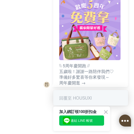
\\ 5周年慶開跑 //
五歲啦！謝謝一路陪伴我們♡
準備好多驚喜等你來發現～
周年慶開逛 →
回覆至 HOUSUXI
加入綁訂領100折扣金
連結 LINE 帳號