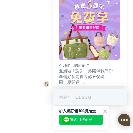
\\ 5周年慶開跑 //
五歲啦！謝謝一路陪伴我們♡
準備好多驚喜等你來發現～
周年慶開逛 →
回覆至 HOUSUXI
加入綁訂領100折扣金
連結 LINE 帳號