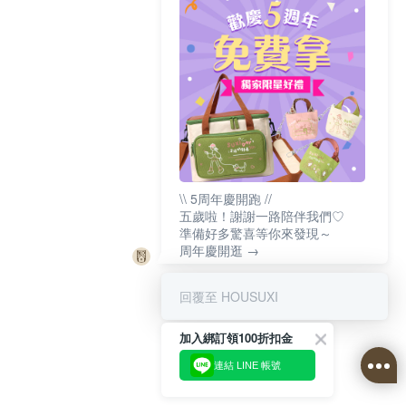
\\ 5周年慶開跑 //
五歲啦！謝謝一路陪伴我們♡
準備好多驚喜等你來發現～
周年慶開逛 →
回覆至 HOUSUXI
加入綁訂領100折扣金
連結 LINE 帳號