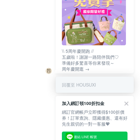
\\ 5周年慶開跑 //
五歲啦！謝謝一路陪伴我們♡
準備好多驚喜等你來發現～
周年慶開逛 →
回覆至 HOUSUXI
加入綁訂領100折扣金
綁訂官網帳戶立即獲得$100折價
券！訂單查詢、隱藏優惠、還有好
先生親切的一對一客服💖
連結 LINE 帳號