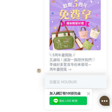
\\ 5周年慶開跑 //
五歲啦！謝謝一路陪伴我們♡
準備好多驚喜等你來發現～
周年慶開逛 →
回覆至 HOUSUXI
加入綁訂領100折扣金
連結 LINE 帳號