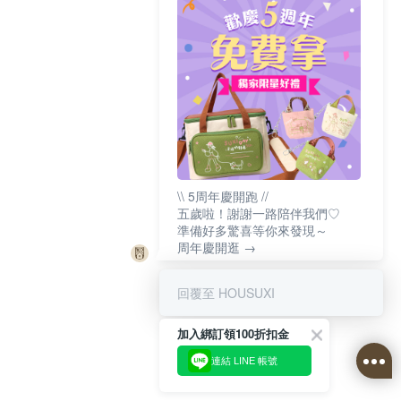
\\ 5周年慶開跑 //
五歲啦！謝謝一路陪伴我們♡
準備好多驚喜等你來發現～
周年慶開逛 →
回覆至 HOUSUXI
加入綁訂領100折扣金
連結 LINE 帳號