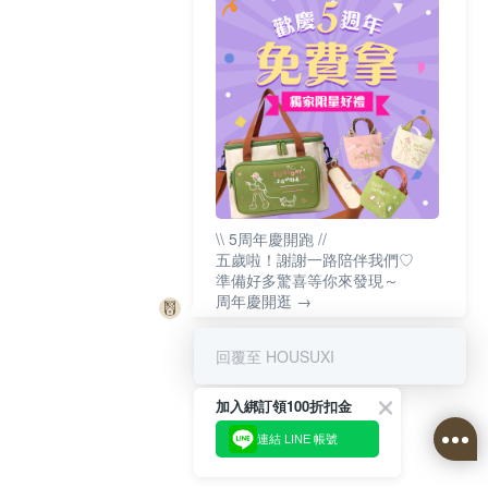
\\ 5周年慶開跑 //
五歲啦！謝謝一路陪伴我們♡
準備好多驚喜等你來發現～
周年慶開逛 →
回覆至 HOUSUXI
加入綁訂領100折扣金
連結 LINE 帳號