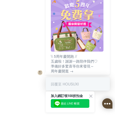
\\ 5周年慶開跑 //
五歲啦！謝謝一路陪伴我們♡
準備好多驚喜等你來發現～
周年慶開逛 →
回覆至 HOUSUXI
加入綁訂領100折扣金
連結 LINE 帳號