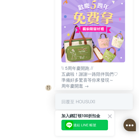
\\ 5周年慶開跑 //
五歲啦！謝謝一路陪伴我們♡
準備好多驚喜等你來發現～
周年慶開逛 →
回覆至 HOUSUXI
加入綁訂領100折扣金
連結 LINE 帳號