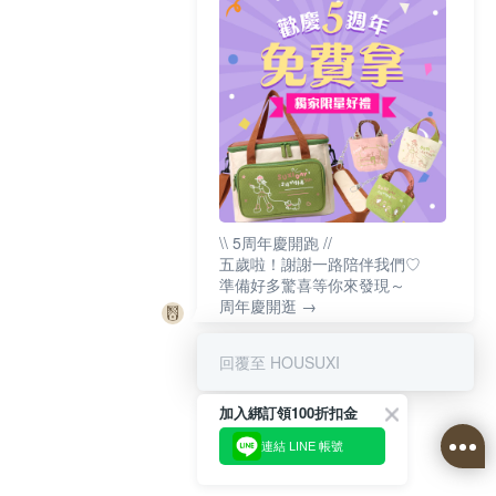
\\ 5周年慶開跑 //
五歲啦！謝謝一路陪伴我們♡
準備好多驚喜等你來發現～
周年慶開逛 →
回覆至 HOUSUXI
加入綁訂領100折扣金
連結 LINE 帳號