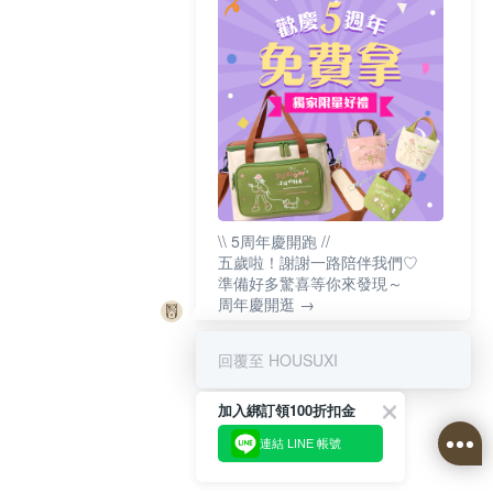
\\ 5周年慶開跑 //
五歲啦！謝謝一路陪伴我們♡
準備好多驚喜等你來發現～
周年慶開逛 →
回覆至 HOUSUXI
加入綁訂領100折扣金
連結 LINE 帳號