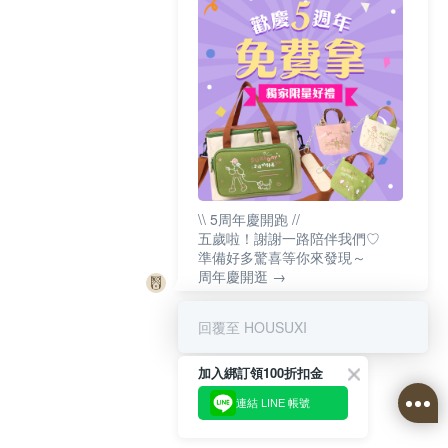
\\ 5周年慶開跑 //
五歲啦！謝謝一路陪伴我們♡
準備好多驚喜等你來發現～
周年慶開逛 →
回覆至 HOUSUXI
加入綁訂領100折扣金
連結 LINE 帳號