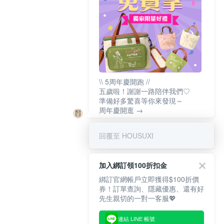
\\ 5周年慶開跑 //
五歲啦！謝謝一路陪伴我們♡
準備好多驚喜等你來發現～
周年慶開逛 →
回覆至 HOUSUXI
加入綁訂領100折扣金
綁訂官網帳戶立即獲得$100折價
券！訂單查詢、隱藏優惠、還有好
先生親切的一對一客服💖
連結 LINE 帳號