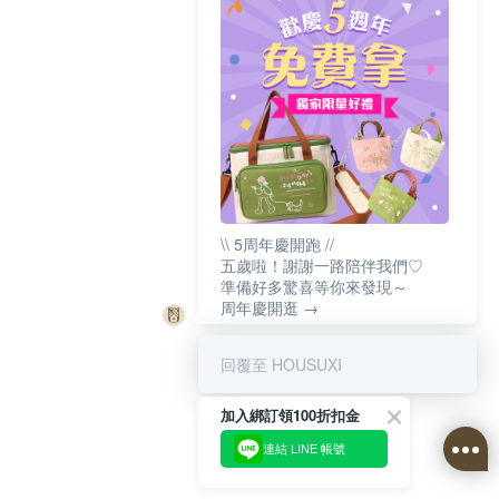
\\ 5周年慶開跑 //
五歲啦！謝謝一路陪伴我們♡
準備好多驚喜等你來發現～
周年慶開逛 →
回覆至 HOUSUXI
加入綁訂領100折扣金
連結 LINE 帳號