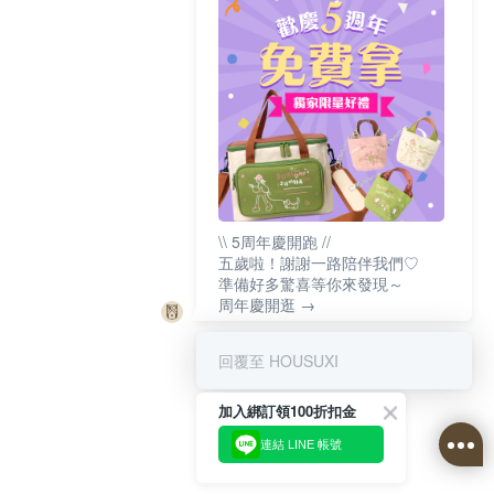
\\ 5周年慶開跑 //
五歲啦！謝謝一路陪伴我們♡
準備好多驚喜等你來發現～
周年慶開逛 →
回覆至 HOUSUXI
加入綁訂領100折扣金
連結 LINE 帳號