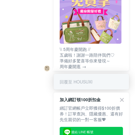
\\ 5周年慶開跑 //
五歲啦！謝謝一路陪伴我們♡
準備好多驚喜等你來發現～
周年慶開逛 →
回覆至 HOUSUXI
加入綁訂領100折扣金
綁訂官網帳戶立即獲得$100折價
券！訂單查詢、隱藏優惠、還有好
先生親切的一對一客服💖
連結 LINE 帳號