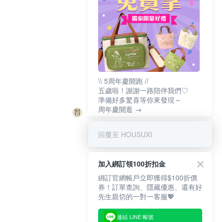
\\ 5周年慶開跑 //
五歲啦！謝謝一路陪伴我們♡
準備好多驚喜等你來發現～
周年慶開逛 →
回覆至 HOUSUXI
加入綁訂領100折扣金
綁訂官網帳戶立即獲得$100折價
券！訂單查詢、隱藏優惠、還有好
先生親切的一對一客服💖
連結 LINE 帳號