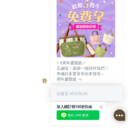
\\ 5周年慶開跑 //
五歲啦！謝謝一路陪伴我們♡
準備好多驚喜等你來發現～
周年慶開逛 →
回覆至 HOUSUXI
加入綁訂領100折扣金
連結 LINE 帳號