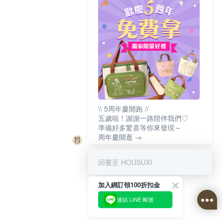
\\ 5周年慶開跑 //
五歲啦！謝謝一路陪伴我們♡
準備好多驚喜等你來發現～
周年慶開逛 →
回覆至 HOUSUXI
加入綁訂領100折扣金
連結 LINE 帳號