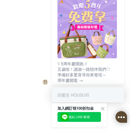
\\ 5周年慶開跑 //
五歲啦！謝謝一路陪伴我們♡
準備好多驚喜等你來發現～
周年慶開逛 →
回覆至 HOUSUXI
加入綁訂領100折扣金
連結 LINE 帳號