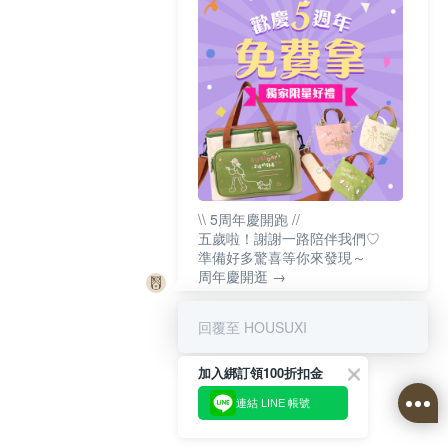
\\ 5周年慶開跑 //
五歲啦！謝謝一路陪伴我們♡
準備好多驚喜等你來發現～
周年慶開逛 →
回覆至 HOUSUXI
加入綁訂領100折扣金
連結 LINE 帳號