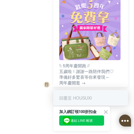
\\ 5周年慶開跑 //
五歲啦！謝謝一路陪伴我們♡
準備好多驚喜等你來發現～
周年慶開逛 →
回覆至 HOUSUXI
加入綁訂領100折扣金
連結 LINE 帳號