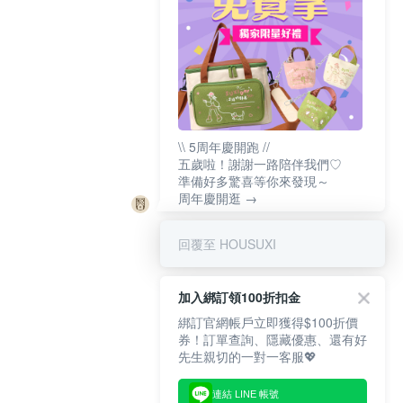
\\ 5周年慶開跑 //
五歲啦！謝謝一路陪伴我們♡
準備好多驚喜等你來發現～
周年慶開逛 →
回覆至 HOUSUXI
加入綁訂領100折扣金
綁訂官網帳戶立即獲得$100折價
券！訂單查詢、隱藏優惠、還有好
先生親切的一對一客服💖
連結 LINE 帳號