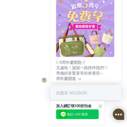
\\ 5周年慶開跑 //
五歲啦！謝謝一路陪伴我們♡
準備好多驚喜等你來發現～
周年慶開逛 →
回覆至 HOUSUXI
加入綁訂領100折扣金
連結 LINE 帳號