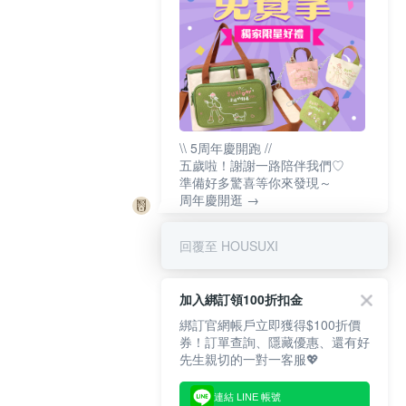
\\ 5周年慶開跑 //
五歲啦！謝謝一路陪伴我們♡
準備好多驚喜等你來發現～
周年慶開逛 →
回覆至 HOUSUXI
加入綁訂領100折扣金
綁訂官網帳戶立即獲得$100折價
券！訂單查詢、隱藏優惠、還有好
先生親切的一對一客服💖
連結 LINE 帳號