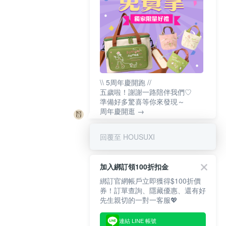
\\ 5周年慶開跑 //
五歲啦！謝謝一路陪伴我們♡
準備好多驚喜等你來發現～
周年慶開逛 →
回覆至 HOUSUXI
加入綁訂領100折扣金
綁訂官網帳戶立即獲得$100折價
券！訂單查詢、隱藏優惠、還有好
先生親切的一對一客服💖
連結 LINE 帳號