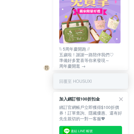
\\ 5周年慶開跑 //
五歲啦！謝謝一路陪伴我們♡
準備好多驚喜等你來發現～
周年慶開逛 →
回覆至 HOUSUXI
加入綁訂領100折扣金
綁訂官網帳戶立即獲得$100折價
券！訂單查詢、隱藏優惠、還有好
先生親切的一對一客服💖
連結 LINE 帳號