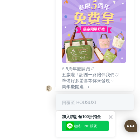
\\ 5周年慶開跑 //
五歲啦！謝謝一路陪伴我們♡
準備好多驚喜等你來發現～
周年慶開逛 →
回覆至 HOUSUXI
加入綁訂領100折扣金
連結 LINE 帳號