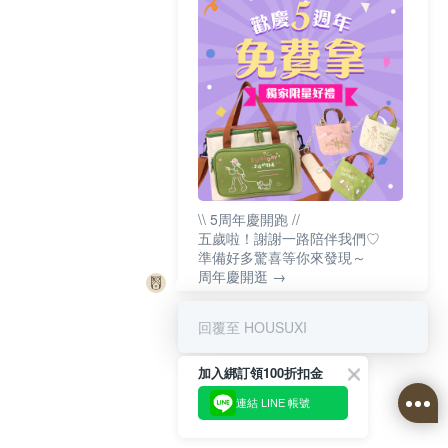
\\ 5周年慶開跑 //
五歲啦！謝謝一路陪伴我們♡
準備好多驚喜等你來發現～
周年慶開逛 →
回覆至 HOUSUXI
加入綁訂領100折扣金
連結 LINE 帳號