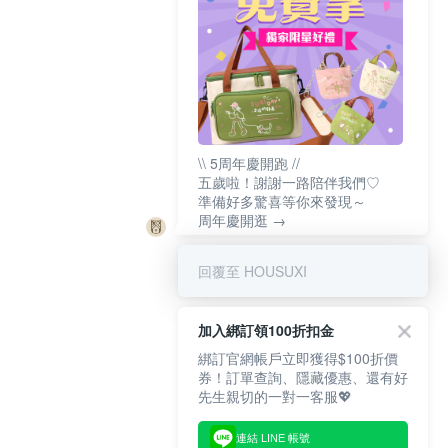
\\ 5周年慶開跑 //
五歲啦！謝謝一路陪伴我們♡
準備好多驚喜等你來發現～
周年慶開逛 →
回覆至 HOUSUXI
加入綁訂領100折扣金
綁訂官網帳戶立即獲得$100折價
券！訂單查詢、隱藏優惠、還有好
先生親切的一對一客服💖
連結 LINE 帳號