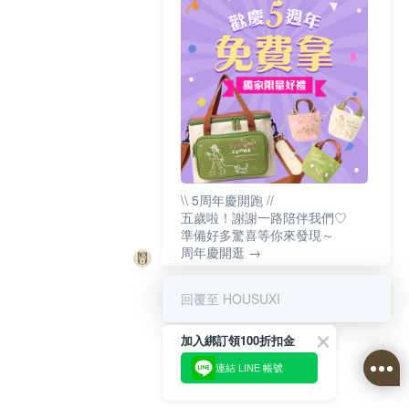
\\ 5周年慶開跑 //
五歲啦！謝謝一路陪伴我們♡
準備好多驚喜等你來發現～
周年慶開逛 →
回覆至 HOUSUXI
加入綁訂領100折扣金
連結 LINE 帳號