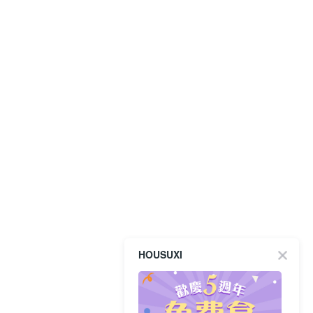
HOUSUXI