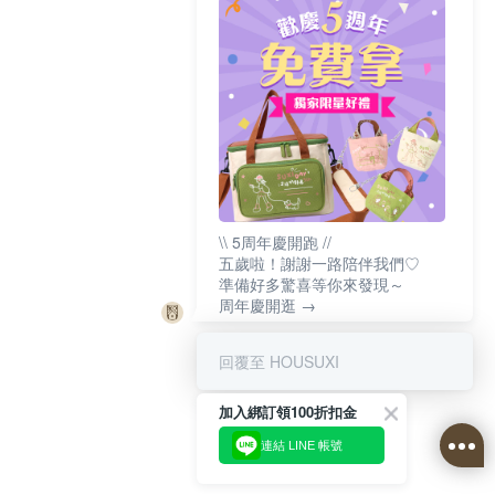
\\ 5周年慶開跑 //
五歲啦！謝謝一路陪伴我們♡
準備好多驚喜等你來發現～
周年慶開逛 →
回覆至 HOUSUXI
加入綁訂領100折扣金
連結 LINE 帳號