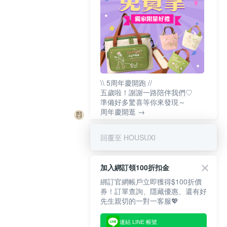
\\ 5周年慶開跑 //
五歲啦！謝謝一路陪伴我們♡
準備好多驚喜等你來發現～
周年慶開逛 →
回覆至 HOUSUXI
加入綁訂領100折扣金
綁訂官網帳戶立即獲得$100折價
券！訂單查詢、隱藏優惠、還有好
先生親切的一對一客服💖
連結 LINE 帳號