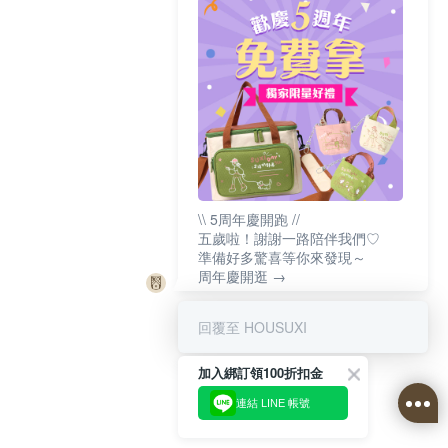
\\ 5周年慶開跑 //
五歲啦！謝謝一路陪伴我們♡
準備好多驚喜等你來發現～
周年慶開逛 →
回覆至 HOUSUXI
加入綁訂領100折扣金
連結 LINE 帳號