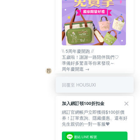
\\ 5周年慶開跑 //
五歲啦！謝謝一路陪伴我們♡
準備好多驚喜等你來發現～
周年慶開逛 →
回覆至 HOUSUXI
加入綁訂領100折扣金
綁訂官網帳戶立即獲得$100折價
券！訂單查詢、隱藏優惠、還有好
先生親切的一對一客服💖
連結 LINE 帳號