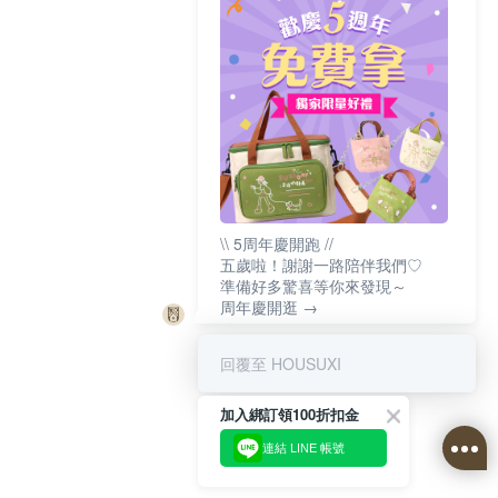
\\ 5周年慶開跑 //
五歲啦！謝謝一路陪伴我們♡
準備好多驚喜等你來發現～
周年慶開逛 →
回覆至 HOUSUXI
加入綁訂領100折扣金
連結 LINE 帳號