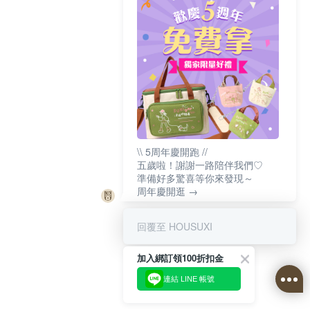
\\ 5周年慶開跑 //
五歲啦！謝謝一路陪伴我們♡
準備好多驚喜等你來發現～
周年慶開逛 →
回覆至 HOUSUXI
加入綁訂領100折扣金
連結 LINE 帳號