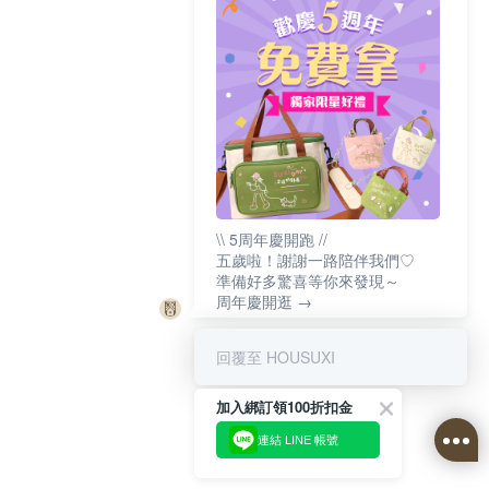
\\ 5周年慶開跑 //
五歲啦！謝謝一路陪伴我們♡
準備好多驚喜等你來發現～
周年慶開逛 →
回覆至 HOUSUXI
加入綁訂領100折扣金
連結 LINE 帳號