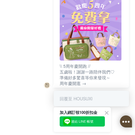
\\ 5周年慶開跑 //
五歲啦！謝謝一路陪伴我們♡
準備好多驚喜等你來發現～
周年慶開逛 →
回覆至 HOUSUXI
加入綁訂領100折扣金
連結 LINE 帳號