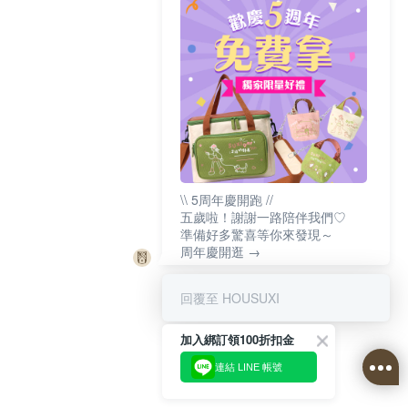
\\ 5周年慶開跑 //
五歲啦！謝謝一路陪伴我們♡
準備好多驚喜等你來發現～
周年慶開逛 →
回覆至 HOUSUXI
加入綁訂領100折扣金
連結 LINE 帳號