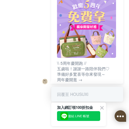
\\ 5周年慶開跑 //
五歲啦！謝謝一路陪伴我們♡
準備好多驚喜等你來發現～
周年慶開逛 →
回覆至 HOUSUXI
加入綁訂領100折扣金
連結 LINE 帳號